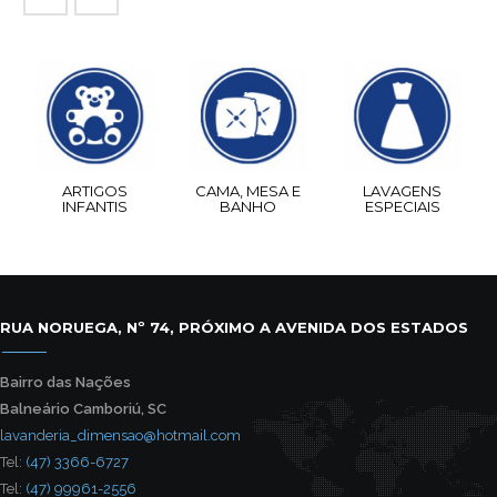
ARTIGOS
CAMA, MESA E
LAVAGENS
INFANTIS
BANHO
ESPECIAIS
RUA NORUEGA, Nº 74, PRÓXIMO A AVENIDA DOS ESTADOS
Bairro das Nações
Balneário Camboriú, SC
lavanderia_dimensao@hotmail.com
Tel:
(47) 3366-6727
Tel:
(47) 99961-2556