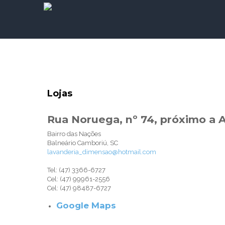
Lojas
Rua Noruega, nº 74, próximo a 
Bairro das Nações
Balneário Camboriú, SC
lavanderia_dimensao@hotmail.com
Tel: (47) 3366-6727
Cel: (47) 99961-2556
Cel: (47) 98487-6727
Google Maps