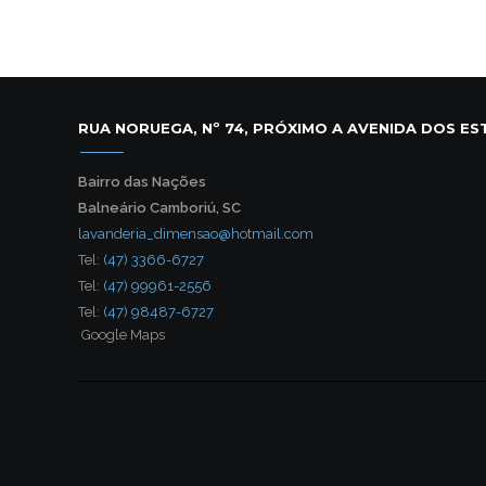
RUA NORUEGA, Nº 74, PRÓXIMO A AVENIDA DOS E
Bairro das Nações
Balneário Camboriú, SC
lavanderia_dimensao@hotmail.com
Tel:
(47) 3366-6727
Tel:
(47) 99961-2556
Tel:
(47) 98487-6727
Google Maps