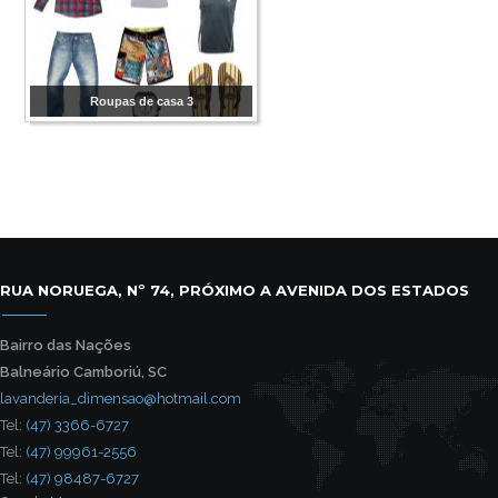
Roupas de casa 3
RUA NORUEGA, Nº 74, PRÓXIMO A AVENIDA DOS ESTADOS
Bairro das Nações
Balneário Camboriú, SC
lavanderia_dimensao@hotmail.com
Tel:
(47) 3366-6727
Tel:
(47) 99961-2556
Tel:
(47) 98487-6727